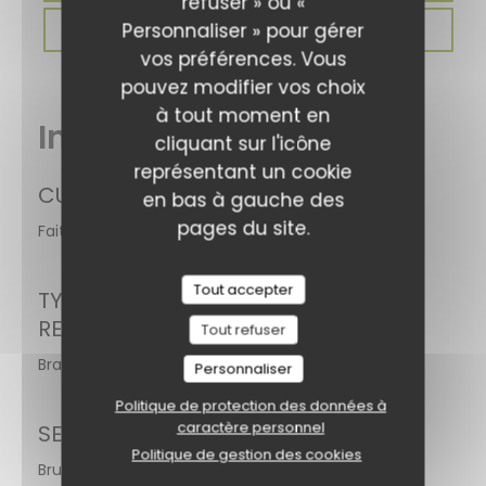
refuser » ou «
Personnaliser » pour gérer
PRIVATISER
vos préférences. Vous
pouvez modifier vos choix
à tout moment en
Infos pratiques
cliquant sur l'icône
représentant un cookie
CUISINE
en bas à gauche des
pages du site.
Fait maison, Produits frais, Cuisine Traditionnelle
Tout accepter
TYPE DE
RESTAURANT
Tout refuser
Brasserie
Personnaliser
Politique de protection des données à
caractère personnel
SERVICES
Politique de gestion des cookies
Brunch, Afterwork, Happy Hour Cocktail, Accès aux