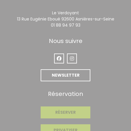
Le Verdoyant
((ouvre 
13 Rue Eugénie Eboué 92600 Asnières-sur-Seine
01 88 94 97 93
Nous suivre
Facebook ((ouvre une nouvelle fen
Instagram ((ouvre une nouve
NEWSLETTER
Réservation
RÉSERVER
PRIVATISER