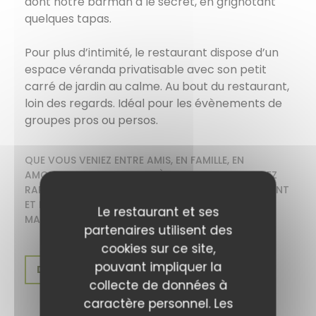
dont notre barman a le secret, en grignotant
quelques tapas.
Pour plus d’intimité, le restaurant dispose d’un
espace véranda privatisable avec son petit
carré de jardin au calme. Au bout du restaurant,
loin des regards. Idéal pour les évènements de
groupes pros ou persos.
QUE VOUS VENIEZ ENTRE AMIS, EN FAMILLE, EN
AMOUREUX OU ENTRE COLLÈGUES, VOUS TOMBEREZ
RAPIDEMENT SOUS LE CHARME DE NOTRE RESTAURANT
ET DE SON AMBIANCE CHALEUREUSE COMME À LA
Le restaurant et ses
MAISON.
partenaires utilisent des
cookies sur ce site,
pouvant impliquer la
DÉCOUVRIR NOTRE CARTE
collecte de données à
caractère personnel. Les