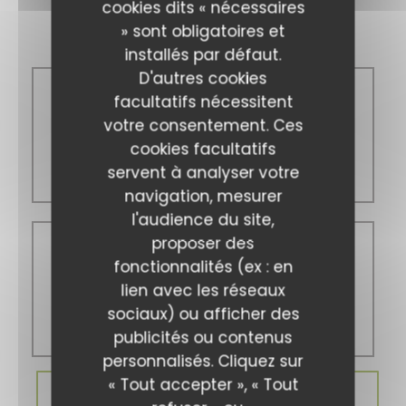
cookies dits « nécessaires
Horaires
» sont obligatoires et
installés par défaut.
D'autres cookies
facultatifs nécessitent
Lun
-
Ven
votre consentement. Ces
cookies facultatifs
11h00 - 14h00
servent à analyser votre
19h00 - 22h00
navigation, mesurer
l'audience du site,
proposer des
Sam
-
Dim
fonctionnalités (ex : en
lien avec les réseaux
sociaux) ou afficher des
Fermé
publicités ou contenus
personnalisés. Cliquez sur
« Tout accepter », « Tout
RÉSERVER