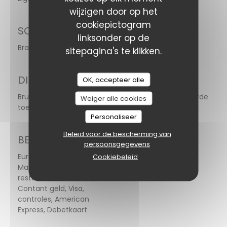
wijzigen door op het
cookiepictogram
SOORT BEDRIJF
linksonder op de
Brasserie
sitepagina's te klikken.
DIENSTEN
OK, accepteer alle
Brunch, Afterwork, Happy Hour-cocktail, Geblokkeerde
Weiger alle cookies
toegang, Private Hire, Terras
Personaliseer
Beleid voor de bescherming van
BETAALMETHODEN
persoonsgegevens
Eurocard /
Cookiebeleid
Mastercard,
restaurant van Titres,
Contant geld, Visa,
controles, American
Express, Debetkaart