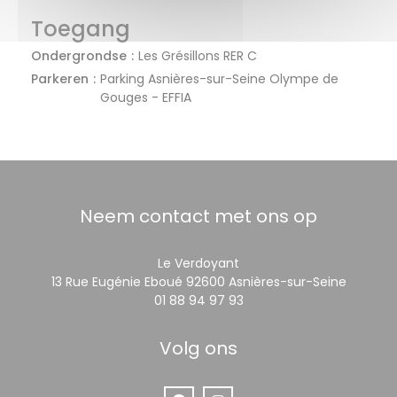
Toegang
Ondergrondse
Les Grésillons RER C
Parkeren
Parking Asnières-sur-Seine Olympe de
Gouges - EFFIA
Neem contact met ons op
Le Verdoyant
((opent 
13 Rue Eugénie Eboué 92600 Asnières-sur-Seine
01 88 94 97 93
Volg ons