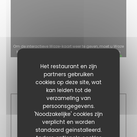
Om de interactieve Waze-kaart weer te geven, moet u Waze
Map (Google) cookies accepteren. Deze cookies kunnen
navigatie- en locatiegegevens verzamelen.
Toestaan
Het restaurant en zijn
partners gebruiken
Openingstijden
cookies op deze site, wat
kan leiden tot de
verzameling van
Maa
-
Vri
persoonsgegevens.
'Noodzakelijke' cookies zijn
verplicht en worden
11:00 - 14:00
standaard geïnstalleerd.
19:00 - 22:00