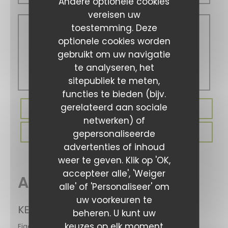
Andere optionele cookies
vereisen uw
toestemming. Deze
Zat
-
Zon
optionele cookies worden
gebruikt om uw navigatie
te analyseren, het
Gesloten
sitepubliek te meten,
functies te bieden (bijv.
gerelateerd aan sociale
RESERVEER EEN TAFEL
netwerken) of
PRIVATISERING
gepersonaliseerde
advertenties of inhoud
weer te geven. Klik op 'OK,
accepteer alle', 'Weiger
Algemene informatie
alle' of 'Personaliseer' om
uw voorkeuren te
KEUKEN
beheren. U kunt uw
keuzes op elk moment
Eigengemaakt, vers product, Traditionele keuken