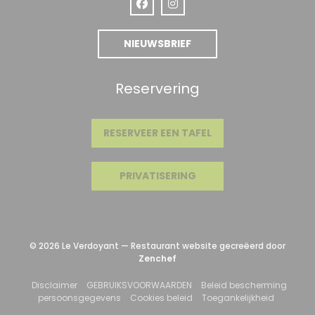
Facebook ((opent in een nieuw ven
Instagram ((opent in een ni
NIEUWSBRIEF
Reservering
RESERVEER EEN TAFEL
PRIVATISERING
© 2026 Le Verdoyant — Restaurant website gecreëerd door
((opent in een nieuw venster))
Zenchef
((opent in een nieuw venster))
((opent in een nieuw venster)
Disclaimer
GEBRUIKSVOORWAARDEN
Beleid bescherming
((opent in een nieuw venster))
((opent in een nieuw venster)
((opent i
persoonsgegevens
Cookies beleid
Toegankelijkheid