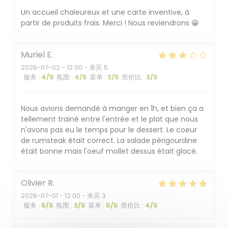
Un accueil chaleureux et une carte inventive, à
partir de produits frais. Merci ! Nous reviendrons 😁
Muriel
E
2026-07-02
- 12:00 - 来宾 5
服务
:
4
/5
氛围
:
4
/5
菜单
:
3
/5
质价比
:
3
/5
Nous avions demandé à manger en 1h, et bien ça a
tellement trainé entre l'entrée et le plat que nous
n'avons pas eu le temps pour le dessert. Le coeur
de rumsteak était correct. La salade périgourdine
était bonne mais l'oeuf mollet dessus était glacé.
Olivier
R
2026-07-01
- 12:00 - 来宾 3
服务
:
5
/5
氛围
:
3
/5
菜单
:
5
/5
质价比
:
4
/5