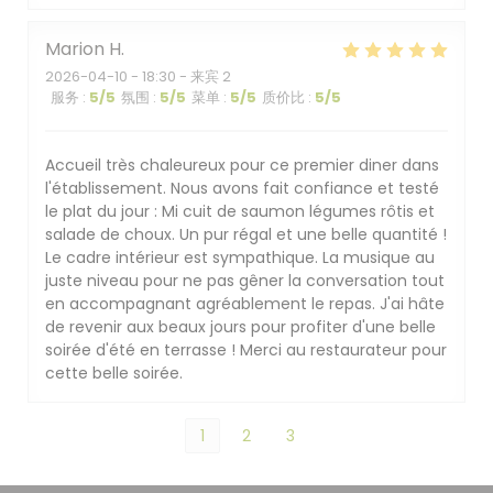
Marion
H
2026-04-10
- 18:30 - 来宾 2
服务
:
5
/5
氛围
:
5
/5
菜单
:
5
/5
质价比
:
5
/5
Accueil très chaleureux pour ce premier diner dans
l'établissement. Nous avons fait confiance et testé
le plat du jour : Mi cuit de saumon légumes rôtis et
salade de choux. Un pur régal et une belle quantité !
Le cadre intérieur est sympathique. La musique au
juste niveau pour ne pas gêner la conversation tout
en accompagnant agréablement le repas. J'ai hâte
de revenir aux beaux jours pour profiter d'une belle
soirée d'été en terrasse ! Merci au restaurateur pour
cette belle soirée.
1
2
3