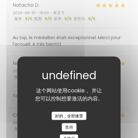
Natacha
D
2026-06-10
- 19:00 - 来宾 5
服务
:
5
/5
氛围
:
5
/5
菜单
:
5
/5
质价比
:
5
/5
Au top, le médaillon était exceptionnel. Merci pour
l'accueil. A très bientôt
Nadarchi
H
2026-05-19
- 13:00 - 来宾 3
服务
:
5
/5
氛围
:
5
/5
菜单
:
5
/5
质价比
:
5
/5
这个网站使用cookie， 并让
Top accueil et on y mange super bien 🤩
您可以控制想要激活的内容。
Caroline
K
好的，全部接受
2026-05-13
- 20:00 - 来宾 3
禁用
服务
:
5
/5
氛围
:
5
/5
菜单
:
5
/5
质价比
:
5
/5