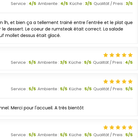
Service
:
4
/5
Ambiente
:
4
/5
Küche
:
3
/5
Qualität / Preis
:
3
/5
, et bien ça a tellement trainé entre l'entrée et le plat que
le dessert. Le coeur de rumsteak était correct. La salade
uf mollet dessus était glacé.
Service
:
5
/5
Ambiente
:
3
/5
Küche
:
5
/5
Qualität / Preis
:
4
/5
Service
:
5
/5
Ambiente
:
5
/5
Küche
:
5
/5
Qualität / Preis
:
5
/5
nel. Merci pour l'accueil. A très bientôt
Service
:
5
/5
Ambiente
:
5
/5
Küche
:
5
/5
Qualität / Preis
:
5
/5