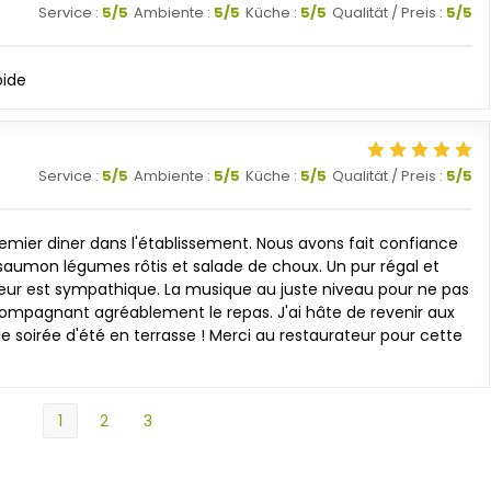
Service
:
5
/5
Ambiente
:
5
/5
Küche
:
5
/5
Qualität / Preis
:
5
/5
pide
Service
:
5
/5
Ambiente
:
5
/5
Küche
:
5
/5
Qualität / Preis
:
5
/5
emier diner dans l'établissement. Nous avons fait confiance
de saumon légumes rôtis et salade de choux. Un pur régal et
rieur est sympathique. La musique au juste niveau pour ne pas
ompagnant agréablement le repas. J'ai hâte de revenir aux
le soirée d'été en terrasse ! Merci au restaurateur pour cette
1
2
3