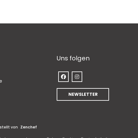
Uns folgen
Facebook ((öffnet ein neues Fenst
Instagram ((öffnet ein neue
((öffnet ein neues Fenster))
e
NEWSLETTER
((öffnet ein neues Fenster))
stellt von
Zenchef