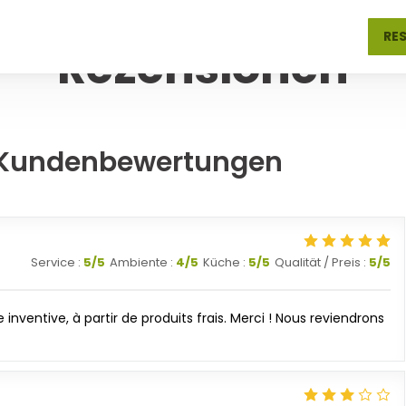
BRAUEREI — ASNIÈRES-SUR-SEINE
RE
Rezensionen
 Kundenbewertungen
Service
:
5
/5
Ambiente
:
4
/5
Küche
:
5
/5
Qualität / Preis
:
5
/5
inventive, à partir de produits frais. Merci ! Nous reviendrons