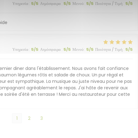
Υπηρεσία
:
5
/5
Ατμόσφαιρα
:
5
/5
Μενού
:
5
/5
Ποιότητα / Τιμή
:
5
/5
pide
Υπηρεσία
:
5
/5
Ατμόσφαιρα
:
5
/5
Μενού
:
5
/5
Ποιότητα / Τιμή
:
5
/5
emier diner dans l'établissement. Nous avons fait confiance
de saumon légumes rôtis et salade de choux. Un pur régal et
rieur est sympathique. La musique au juste niveau pour ne pas
ompagnant agréablement le repas. J'ai hâte de revenir aux
le soirée d'été en terrasse ! Merci au restaurateur pour cette
1
2
3