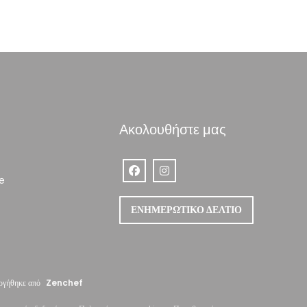
Ακολουθήστε μας
Facebook ((ανοίγει σε νέο παράθυρο))
Instagram ((ανοίγει σε νέο παρά
((ανοίγει σε νέο παράθυρο))
e
ΕΝΗΜΕΡΩΤΙΚΌ ΔΕΛΤΊΟ
((ανοίγει σε νέο παράθυρο))
ργήθηκε από
Zenchef