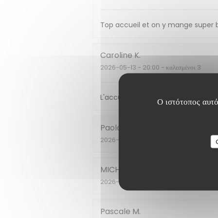
Top accueil et on y mange super b
Caroline
K
2026-05-13
- 20:00 - καλεσμένοι 3
L'accueil, les plats oroposes, l'am
Ο ιστότοπος αυτό
Paola
P
2026-04-24
- 13:00 - καλεσμένοι 4
MICHELE
F
2026-04-20
- 12:00 - καλεσμένοι 6
Pascale
M