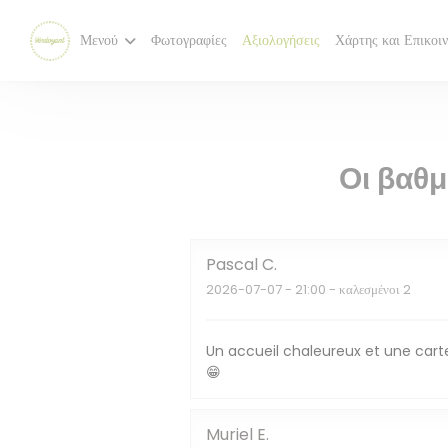
Πίνακας διαχείρισης "Μπισκότων" (Cookies)
Μενού
Φωτογραφίες
Αξιολογήσεις
Χάρτης και Επικοι
Οι βαθ
Pascal
C
2026-07-07
- 21:00 - καλεσμένοι 2
Un accueil chaleureux et une carte 
😁
Muriel
E