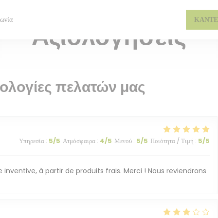
ΜΠΡΑΣΕΡΊ — ASNIÈRES-SUR-SEINE
νωνία
ΚΆΝΤΕ
Αξιολογήσεις
μολογίες πελατών μας
Υπηρεσία
:
5
/5
Ατμόσφαιρα
:
4
/5
Μενού
:
5
/5
Ποιότητα / Τιμή
:
5
/5
inventive, à partir de produits frais. Merci ! Nous reviendrons