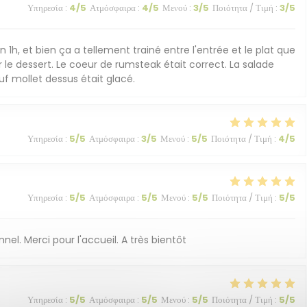
Υπηρεσία
:
4
/5
Ατμόσφαιρα
:
4
/5
Μενού
:
3
/5
Ποιότητα / Τιμή
:
3
/5
, et bien ça a tellement trainé entre l'entrée et le plat que
le dessert. Le coeur de rumsteak était correct. La salade
uf mollet dessus était glacé.
Υπηρεσία
:
5
/5
Ατμόσφαιρα
:
3
/5
Μενού
:
5
/5
Ποιότητα / Τιμή
:
4
/5
Υπηρεσία
:
5
/5
Ατμόσφαιρα
:
5
/5
Μενού
:
5
/5
Ποιότητα / Τιμή
:
5
/5
nel. Merci pour l'accueil. A très bientôt
Υπηρεσία
:
5
/5
Ατμόσφαιρα
:
5
/5
Μενού
:
5
/5
Ποιότητα / Τιμή
:
5
/5